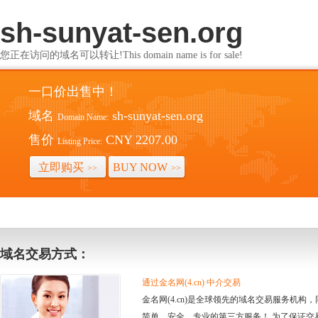
sh-sunyat-sen.org
您正在访问的域名可以转让!This domain name is for sale!
一口价出售中！
域名
sh-sunyat-sen.org
Domain Name:
售价
CNY 2207.00
Listing Price:
立即购买
BUY NOW
>>
>>
域名交易方式：
通过金名网(4.cn) 中介交易
金名网(4.cn)是全球领先的域名交易服务机
简单、安全、专业的第三方服务！ 为了保证交