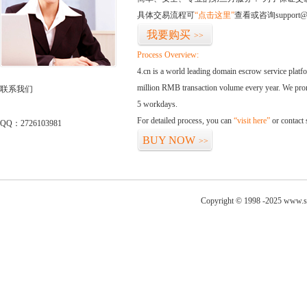
具体交易流程可
“点击这里”
查看或咨询support@
我要购买
>>
Process Overview:
4.cn is a world leading domain escrow service plat
million RMB transaction volume every year. We promi
联系我们
5 workdays.
For detailed process, you can
“visit here”
or contact
QQ：2726103981
BUY NOW
>>
Copyright © 1998 -2025 www.sh